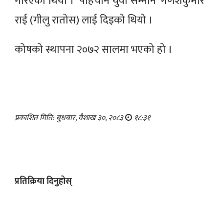
गरिएको थियो । ‘पहिचान युवा सम्मान’ गणेशकुमार
राई (गीलु रातोस) लाई दिइको थियो ।
कोषको स्थापना २०७२ सालमा भएको हो ।
प्रकाशित मिति: बुधबार, वैशाख ३०, २०८३
१८:३१
प्रतिक्रिया दिनुहोस्