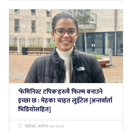
'फेमिनिस्ट टपिक'हरुमै फिल्म बनाउने
इच्छा छ : मेहका चाहत लुइँटेल [अन्तर्वार्ता
भिडियोसहित]
बिहीबार, कात्तिक २७, २०८२