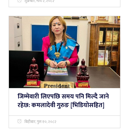
शुक्रबार, माघ २, २०८२
जिम्मेवारी लिएपछि समय पनि मिल्दै जाने
रहेछ: कमलादेवी गुरुङ [भिडियोसहित]
बिहीबार, पुस १०, २०८२